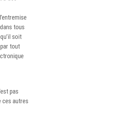
l’entremise
s dans tous
u’il soit
par tout
ectronique
’est pas
e ces autres