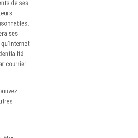
ents de ses
teurs
aisonnables.
era ses
 qu’Internet
entialité
ar courrier
 pouvez
autres