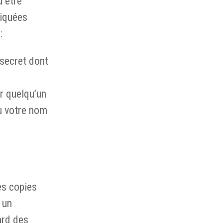
u être
liquées
:
 secret dont
r quelqu’un
ou votre nom
es copies
 un
ard des